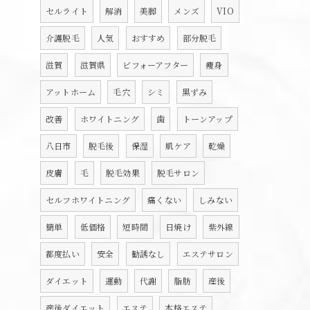
セルライト
解消
美脚
メンズ
VIO
介護脱毛
人気
おすすめ
部分脱毛
滋賀
滋賀県
ビフォーアフター
痩身
アットホーム
毛穴
シミ
黒ずみ
改善
ホワイトニング
歯
トーンアップ
八日市
脱毛後
保湿
肌ケア
乾燥
皮膚
毛
脱毛効果
脱毛サロン
セルフホワイトニング
痛くない
しみない
簡単
低価格
短時間
日焼け
紫外線
都度払い
安全
勧誘なし
エステサロン
ダイエット
運動
代謝
脂肪
産後
産後ダイエット
エステ
本格エステ