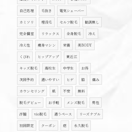
自己処理
毛抜き
電気シェーバー
カミソリ
埋没毛
セルフ脱毛
勧誘無し
完全個室
リラックス
全身脱毛
冷え
冷え性
痩身マシン
栄養
美BODY
くびれ
ヒップアップ
東近江
キッズ脱毛
高校生
中学生
お得
次回予約
通いやすい
ヒゲ
脇
痛み
カウンセリング
肌
不安
無料
脱毛デビュー
お手軽
メンズ脱毛
男性
浮腫
vio脱毛
通うペース
リーズナブル
初回限定
クーポン
痣
永久脱毛